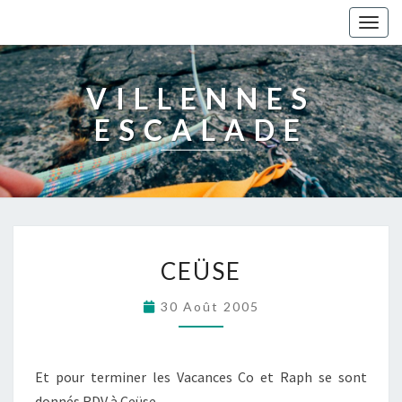
Togg
navig
VILLENNES
ESCALADE
CEÜSE
30 Août 2005
Et pour terminer les Vacances Co et Raph se sont
donnés RDV à Ceüse .