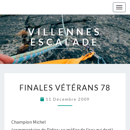
Togg
navig
VILLENNES
ESCALADE
FINALES VÉTÉRANS 78
11 Décembre 2009
Champion Michel
(commentaire de Didier : se méfier de l’eau qui dort)