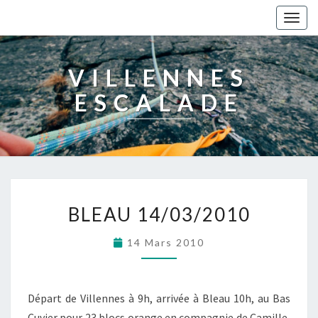
Togg
navig
VILLENNES
ESCALADE
BLEAU 14/03/2010
14 Mars 2010
Départ de Villennes à 9h, arrivée à Bleau 10h, au Bas
Cuvier pour 23 blocs orange en compagnie de Camille,