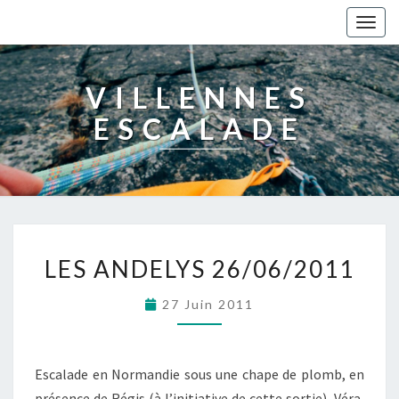
Togg
navig
VILLENNES
ESCALADE
LES ANDELYS 26/06/2011
27 Juin 2011
Escalade en Normandie sous une chape de plomb, en
présence de Régis (à l’initiative de cette sortie), Véra,