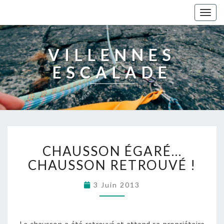
Togg
navig
VILLENNES
ESCALADE
CHAUSSON ÉGARÉ…
CHAUSSON RETROUVÉ !
3 Juin 2013